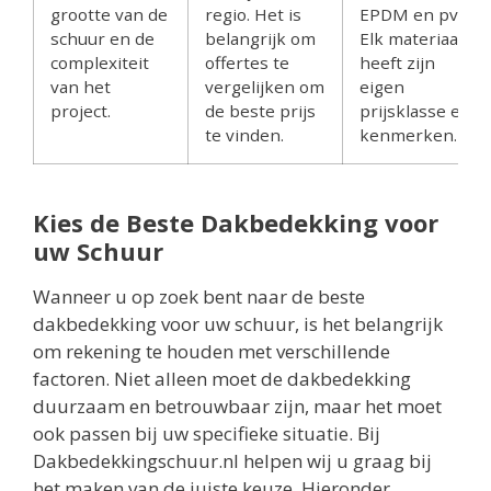
grootte van de
regio. Het is
EPDM en pvc.
schuur en de
belangrijk om
Elk materiaal
complexiteit
offertes te
heeft zijn
van het
vergelijken om
eigen
project.
de beste prijs
prijsklasse en
te vinden.
kenmerken.
Kies de Beste Dakbedekking voor
uw Schuur
Wanneer u op zoek bent naar de beste
dakbedekking voor uw schuur, is het belangrijk
om rekening te houden met verschillende
factoren. Niet alleen moet de dakbedekking
duurzaam en betrouwbaar zijn, maar het moet
ook passen bij uw specifieke situatie. Bij
Dakbedekkingschuur.nl helpen wij u graag bij
het maken van de juiste keuze. Hieronder