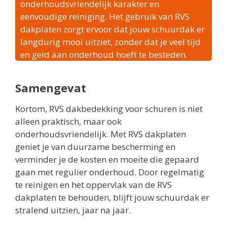
onderhoudsvriendelijk karakter en
eenvoudige reiniging. Het gebruik van RVS
dakplaten zorgt ervoor dat jouw schuurdak er
langdurig mooi uitziet, zonder dat je veel tijd
en geld aan onderhoud hoeft te besteden.
Samengevat
Kortom, RVS dakbedekking voor schuren is niet
alleen praktisch, maar ook
onderhoudsvriendelijk. Met RVS dakplaten
geniet je van duurzame bescherming en
verminder je de kosten en moeite die gepaard
gaan met regulier onderhoud. Door regelmatig
te reinigen en het oppervlak van de RVS
dakplaten te behouden, blijft jouw schuurdak er
stralend uitzien, jaar na jaar.